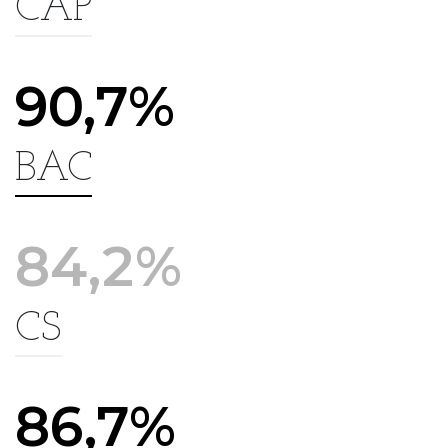
CAP
90,7%
BAC
84,2%
CS
86,7%